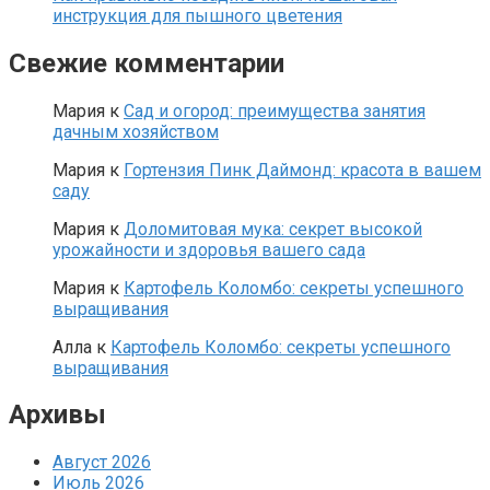
инструкция для пышного цветения
Свежие комментарии
Мария
к
Сад и огород: преимущества занятия
дачным хозяйством
Мария
к
Гортензия Пинк Даймонд: красота в вашем
саду
Мария
к
Доломитовая мука: секрет высокой
урожайности и здоровья вашего сада
Мария
к
Картофель Коломбо: секреты успешного
выращивания
Алла
к
Картофель Коломбо: секреты успешного
выращивания
Архивы
Август 2026
Июль 2026