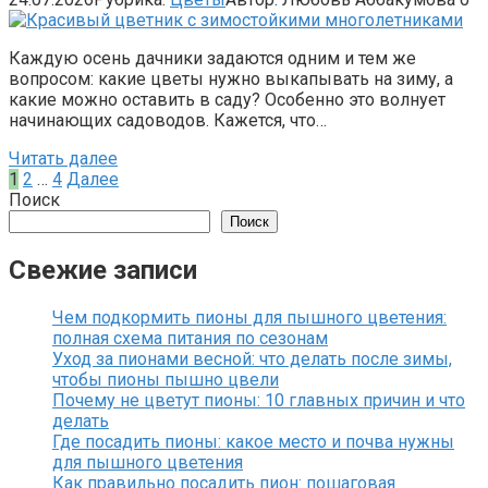
Каждую осень дачники задаются одним и тем же
вопросом: какие цветы нужно выкапывать на зиму, а
какие можно оставить в саду? Особенно это волнует
начинающих садоводов. Кажется, что…
Читать далее
Пагинация
1
2
…
4
Далее
записей
Поиск
Поиск
Свежие записи
Чем подкормить пионы для пышного цветения:
полная схема питания по сезонам
Уход за пионами весной: что делать после зимы,
чтобы пионы пышно цвели
Почему не цветут пионы: 10 главных причин и что
делать
Где посадить пионы: какое место и почва нужны
для пышного цветения
Как правильно посадить пион: пошаговая