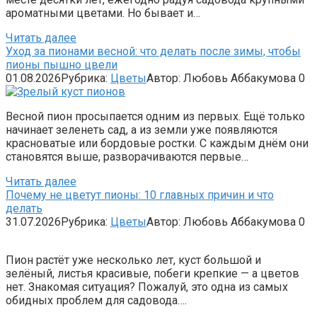
ароматными цветами. Но бывает и…
Читать далее
Уход за пионами весной: что делать после зимы, чтобы
пионы пышно цвели
01.08.2026
Рубрика:
Цветы
Автор:
Любовь Аббакумова
0
Весной пион просыпается одним из первых. Ещё только
начинает зеленеть сад, а из земли уже появляются
красноватые или бордовые ростки. С каждым днём они
становятся выше, разворачиваются первые…
Читать далее
Почему не цветут пионы: 10 главных причин и что
делать
31.07.2026
Рубрика:
Цветы
Автор:
Любовь Аббакумова
0
Пион растёт уже несколько лет, куст большой и
зелёный, листья красивые, побеги крепкие — а цветов
нет. Знакомая ситуация? Пожалуй, это одна из самых
обидных проблем для садовода….