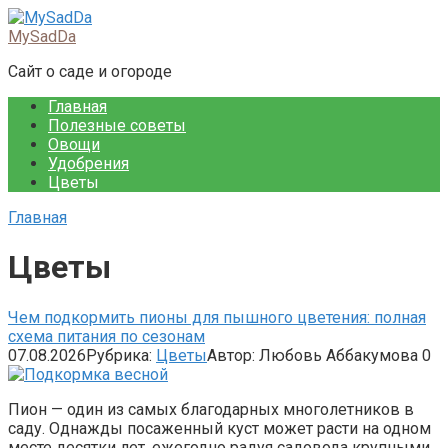
Перейти
к
MySadDa
контенту
Сайт о саде и огороде
Главная
Полезные советы
Овощи
Удобрения
Цветы
Главная
Цветы
Чем подкормить пионы для пышного цветения: полная
схема питания по сезонам
07.08.2026
Рубрика:
Цветы
Автор:
Любовь Аббакумова
0
Пион — один из самых благодарных многолетников в
саду. Однажды посаженный куст может расти на одном
месте десятки лет, ежегодно радуя садовода крупными