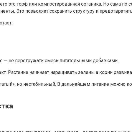
го это торф или компостированная органика. Но сама по с
енты. Это позволяет сохранить структуру и предотвратит
отает:
ое — не перегружать смесь питательными добавками.
т. Растение начинает наращивать зелень, а корни развива
огатый», но нестабильный. В дальнейшем питание можно ко
стка