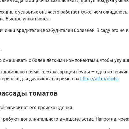
полива вода стоит,почва «заплывает», доступ воздуха умен
садных условиях она часто работает хуже, чем ожидалось.
а быстро уплотняется.
ичинки вредителей,возбудителей болезней. В саду это не 
.
о смешивать с более лёгкими компонентами, чтобы улучшит
довольно прямо: плохая аэрация почвы — одна из причин 
териалах для дачников, например на
https://aif.ru/dacha
 рассады томатов
сё зависит от его происхождения.
е требуют дополнительного вмешательства. Напротив, чрез