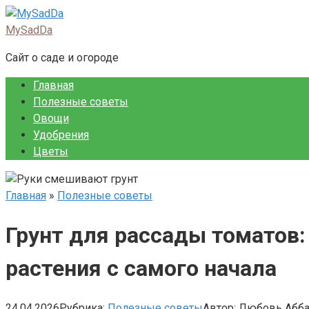
Перейти
к
MySadDa
контенту
Сайт о саде и огороде
Главная
Полезные советы
Овощи
Удобрения
Цветы
Главная
»
Полезные советы
Грунт для рассады томатов:
растения с самого начала
24.04.2026
Рубрика:
Полезные советы
Автор:
Любовь Абб