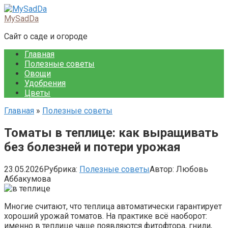
Перейти
к
MySadDa
контенту
Сайт о саде и огороде
Главная
Полезные советы
Овощи
Удобрения
Цветы
Главная
»
Полезные советы
Томаты в теплице: как выращивать
без болезней и потери урожая
23.05.2026
Рубрика:
Полезные советы
Автор:
Любовь
Аббакумова
Многие считают, что теплица автоматически гарантирует
хороший урожай томатов. На практике всё наоборот:
именно в теплице чаще появляются фитофтора, гнили,